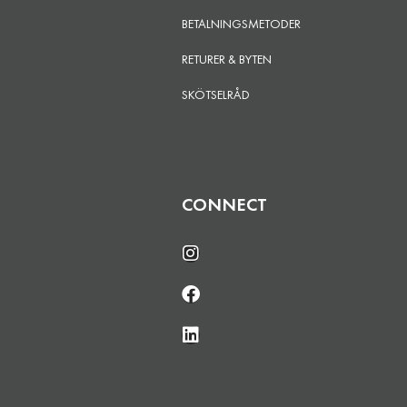
BETALNINGSMETODER
RETURER & BYTEN
SKÖTSELRÅD
CONNECT