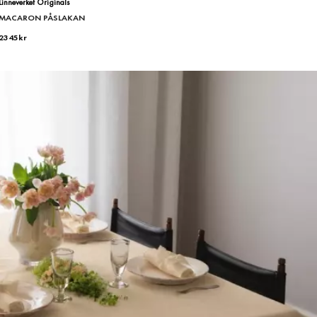
Linneverket Originals
MACARON PÅSLAKAN
2345
kr