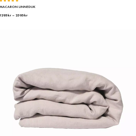
Betygsatt
MACARON LINNEDUK
5.00
av
5
1295
kr
–
2395
kr