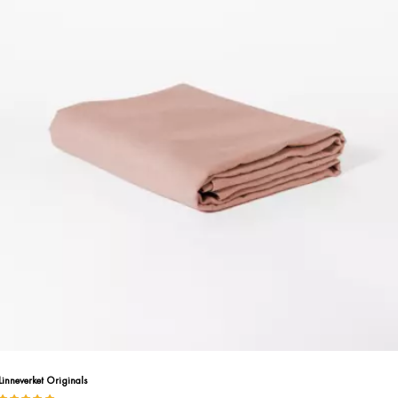
Linneverket Originals