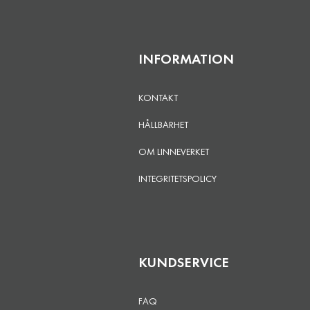
INFORMATION
KONTAKT
HÅLLBARHET
OM LINNEVERKET
INTEGRITETSPOLICY
KUNDSERVICE
FAQ