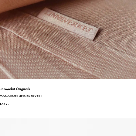
Linneverket Originals
MACARON LINNESERVETT
165
kr