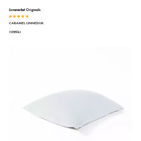
Linneverket Originals
Betygsatt
CARAMEL LINNEDUK
5.00
av
5
1295
kr