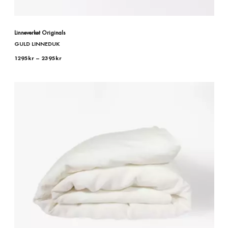
Linneverket Originals
GULD LINNEDUK
1295
kr
–
2395
kr