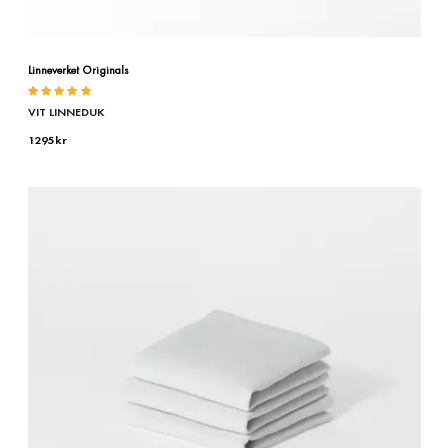
Linneverket Originals
Betygsatt
VIT LINNEDUK
4.88
av
5
1295
kr