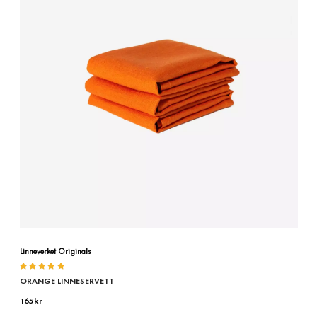
Linneverket Originals
Betygsatt
ORANGE LINNESERVETT
5.00
av
5
165
kr