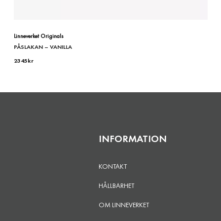
Linneverket Originals
PÅSLAKAN – VANILLA
2345
kr
INFORMATION
KONTAKT
HÅLLBARHET
OM LINNEVERKET