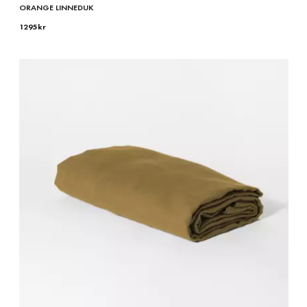
Betygsatt
ORANGE LINNEDUK
5.00
av
5
1295
kr