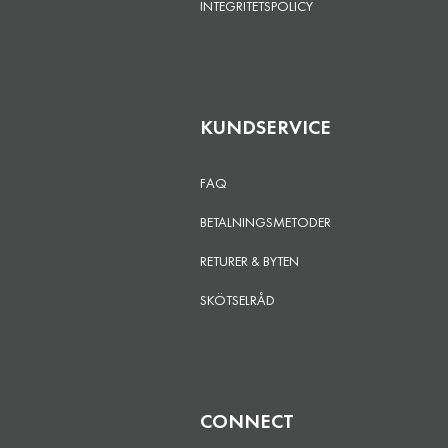
INTEGRITETSPOLICY
KUNDSERVICE
FAQ
BETALNINGSMETODER
RETURER & BYTEN
SKÖTSELRÅD
CONNECT