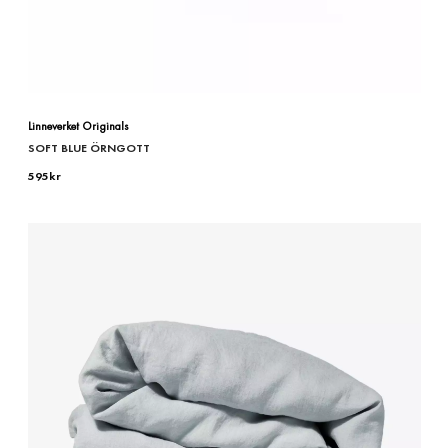
Linneverket Originals
SOFT BLUE ÖRNGOTT
595
kr