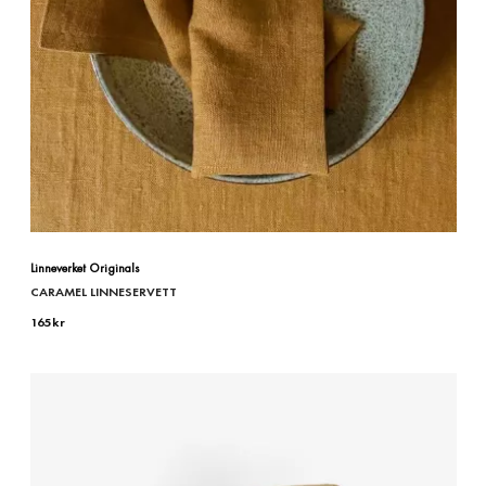
Linneverket Originals
CARAMEL LINNESERVETT
165
kr