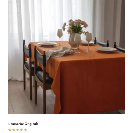
Linneverket Originals