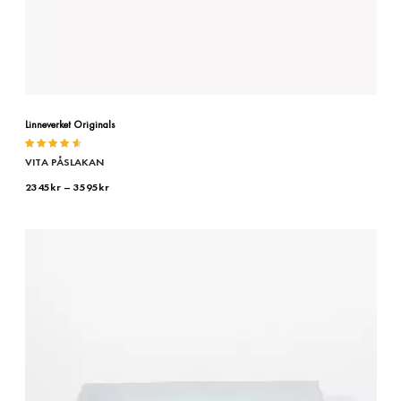
Linneverket Originals
Betygsatt
VITA PÅSLAKAN
4.50
av
5
2345
kr
–
3595
kr