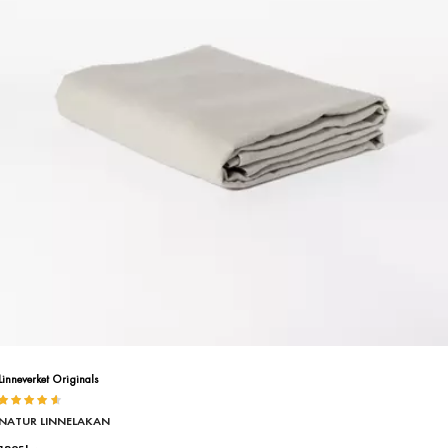
Linneverket Originals
Betygsatt
NATUR LINNELAKAN
4.50
av
5