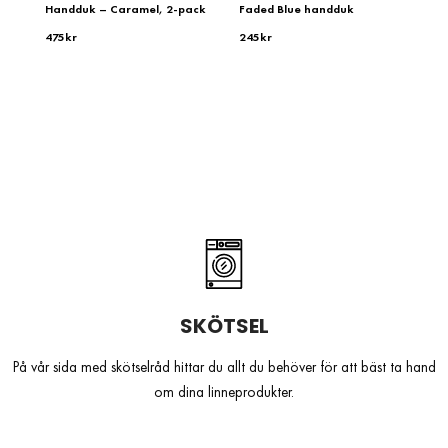
Handduk – Caramel, 2-pack
Faded Blue handduk
475
kr
245
kr
SKÖTSEL
På vår sida med skötselråd hittar du allt du behöver för att bäst ta hand
om dina linneprodukter.