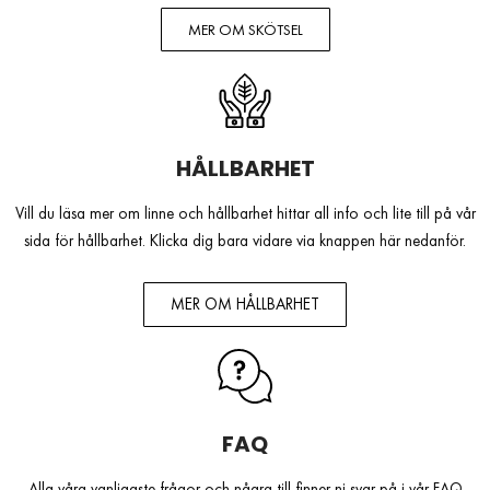
MER OM SKÖTSEL
HÅLLBARHET
Vill du läsa mer om linne och hållbarhet hittar all info och lite till på vår
sida för hållbarhet. Klicka dig bara vidare via knappen här nedanför.
MER OM HÅLLBARHET
FAQ
Alla våra vanligaste frågor och några till finner ni svar på i vår FAQ