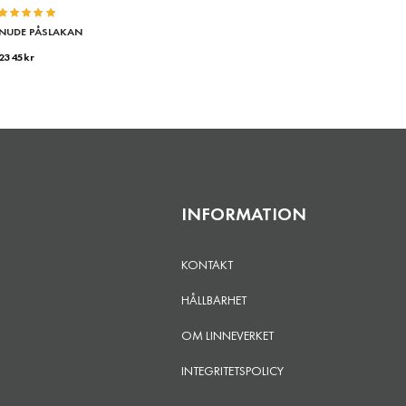
Betygsatt
NUDE PÅSLAKAN
5.00
av
5
2345
kr
INFORMATION
KONTAKT
HÅLLBARHET
OM LINNEVERKET
INTEGRITETSPOLICY