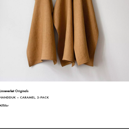
Linneverket Originals
HANDDUK – CARAMEL, 2-PACK
475
kr