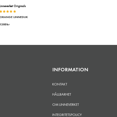
Linneverket Originals
Betygsatt
ORANGE LINNEDUK
5.00
av
5
1295
kr
INFORMATION
KONTAKT
HÅLLBARHET
OM LINNEVERKET
INTEGRITETSPOLICY