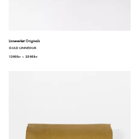
Linneverket Originals
GULD LINNEDUK
1295
kr
–
2395
kr