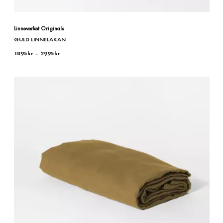
Linneverket Originals
GULD LINNELAKAN
1895
kr
–
2995
kr