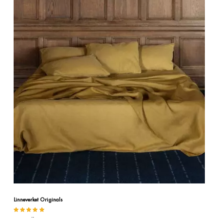
Linneverket Originals
Betygsatt