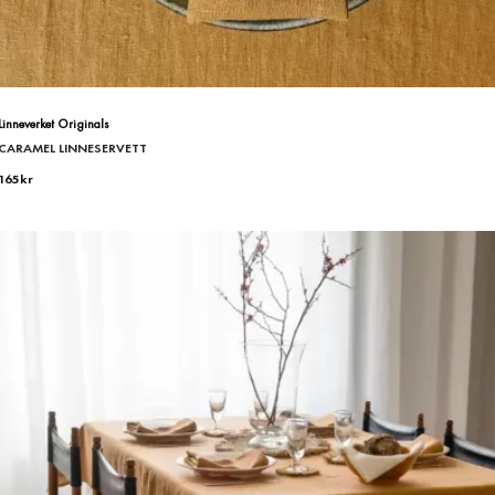
Linneverket Originals
CARAMEL LINNESERVETT
165
kr