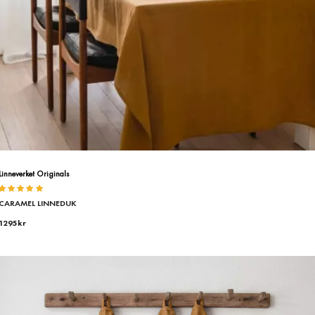
Linneverket Originals
Betygsatt
CARAMEL LINNEDUK
5.00
av
5
1295
kr