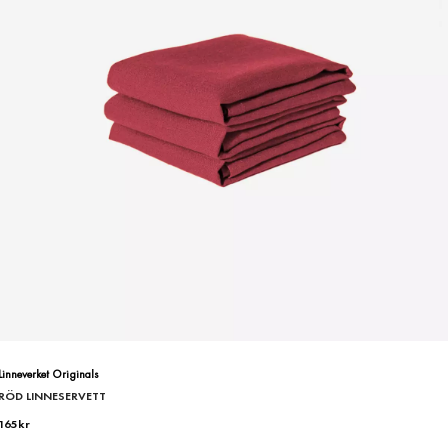
Linneverket Originals
RÖD LINNESERVETT
165
kr