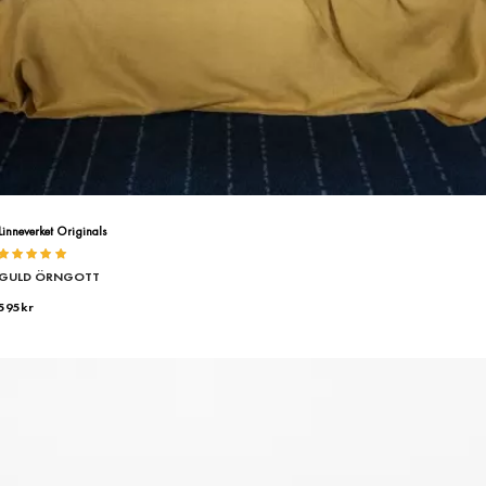
Linneverket Originals
Betygsatt
GULD ÖRNGOTT
5.00
av
5
595
kr