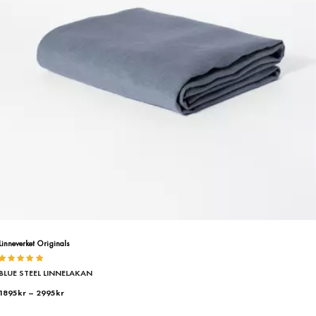
Linneverket Originals
Betygsatt
BLUE STEEL LINNELAKAN
5.00
av
5
1895
kr
–
2995
kr