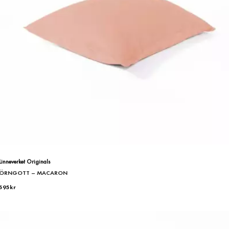
Linneverket Originals
ÖRNGOTT – MACARON
595
kr