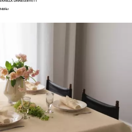
VANILLA LINNESERVETT
165
kr