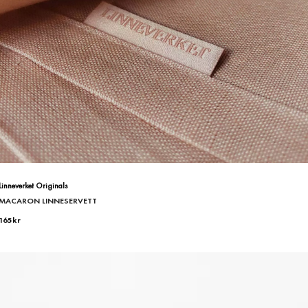
Linneverket Originals
MACARON LINNESERVETT
165
kr