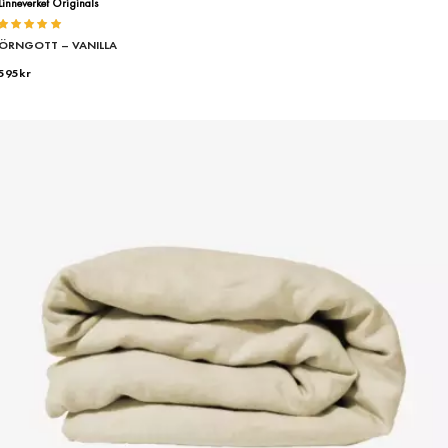
Linneverket Originals
Betygsatt
ÖRNGOTT – VANILLA
5.00
av
5
595
kr