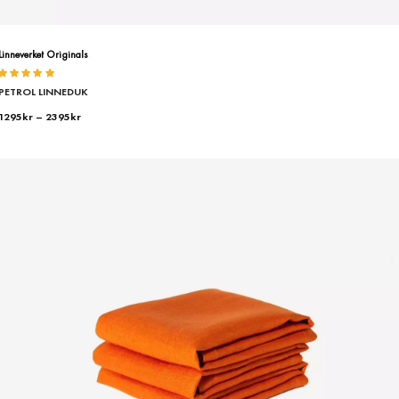
Linneverket Originals
Betygsatt
PETROL LINNEDUK
5.00
av
5
1295
kr
–
2395
kr