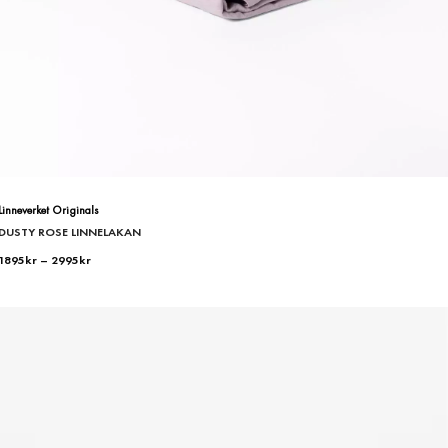
Linneverket Originals
DUSTY ROSE LINNELAKAN
1895
kr
–
2995
kr