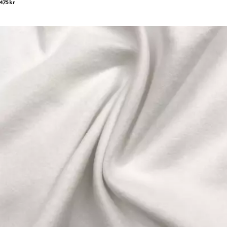
475
kr