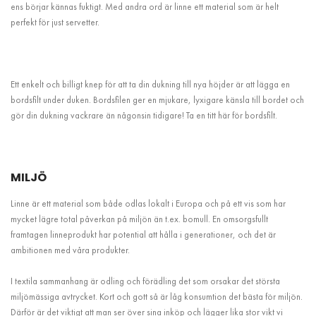
ens börjar kännas fuktigt. Med andra ord är linne ett material som är helt
perfekt för just servetter.
Ett enkelt och billigt knep för att ta din dukning till nya höjder är att lägga en
bordsfilt under duken. Bordsfilen ger en mjukare, lyxigare känsla till bordet och
gör din dukning vackrare än någonsin tidigare! Ta en titt här för bordsfilt.
MILJÖ
Linne är ett material som både odlas lokalt i Europa och på ett vis som har
mycket lägre total påverkan på miljön än t.ex. bomull. En omsorgsfullt
framtagen linneprodukt har potential att hålla i generationer, och det är
ambitionen med våra produkter.
I textila sammanhang är odling och förädling det som orsakar det största
miljömässiga avtrycket. Kort och gott så är låg konsumtion det bästa för miljön.
Därför är det viktigt att man ser över sina inköp och lägger lika stor vikt vi