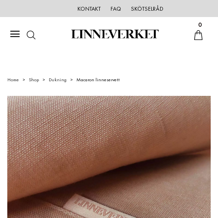
KONTAKT
FAQ
SKÖTSELRÅD
0
Home
Shop
Dukning
Macaron linneservett
>
>
>