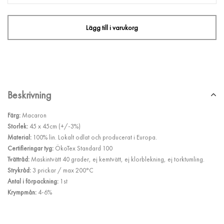
Lägg till i varukorg
Beskrivning
Färg:
Macaron
Storlek:
45 x 45cm (+/-3%)
Material:
100% lin. Lokalt odlat och producerat i Europa.
Certifieringar tyg:
ÖkoTex Standard 100
Tvättråd:
Maskintvätt 40 grader, ej kemtvätt, ej klorblekning, ej torktumling.
Strykråd:
3 prickar / max 200°C
Antal i förpackning:
1st
Krympmån:
4-6%