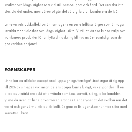
kvalitet och långsiktighet som vid stil, personlighet och flärd. Det ena ska inte
utesluta det andra, men däremot går det väldigt bra att kombinera de två.
Linneverkets dukkollektion är framtagen i en serie tidlösa färger som är noga
utvalda med tidlöshet och långsiktighet i sikte. Vi vill att du ska kunna välja och
kombinera produkter för att lyfta din dukning till nya nivåer samtidigt som du
gör världen en tjänst!
EGENSKAPER
Linne har en alldeles exceptionell uppsugningsförmåga! Linet suger åt sig upp
till 20% av sin egen vikt innan de ens börjar känns fuktigt, vilket gör den till en
alldeles utmärkt produkt att använda som t.ex. servett, släng, eller handduk.
Visste du även att linne är värmereglerande? Det betyder att det svalkar när det
varmt och ger värme när det är kallt. En ganska fin egenskap när man sitter med
servetten i knät.