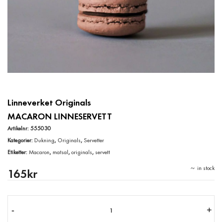
Linneverket Originals
MACARON LINNESERVETT
Artikelnr:
555030
Kategorier:
Dukning
,
Originals
,
Servetter
Etiketter:
Macaron
,
matsal
,
originals
,
servett
in stock
165
kr
-
+