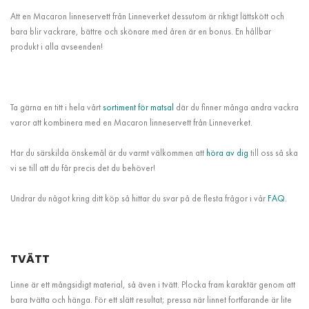
Att en Macaron linneservett från Linneverket dessutom är riktigt lättskött och
bara blir vackrare, bättre och skönare med åren är en bonus. En hållbar
produkt i alla avseenden!
Ta gärna en titt i hela vårt
sortiment för matsal
där du finner många andra vackra
varor att kombinera med en Macaron linneservett från Linneverket.
Har du särskilda önskemål är du varmt välkommen att
höra av dig
till oss så ska
vi se till att du får precis det du behöver!
Undrar du något kring ditt köp så hittar du svar på de flesta frågor i vår
FAQ.
TVÄTT
Linne är ett mångsidigt material, så även i tvätt. Plocka fram karaktär genom att
bara tvätta och hänga. För ett slätt resultat; pressa när linnet fortfarande är lite