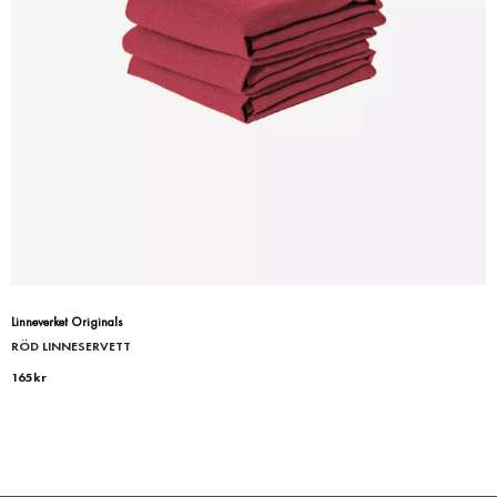
Linneverket Originals
RÖD LINNESERVETT
165
kr