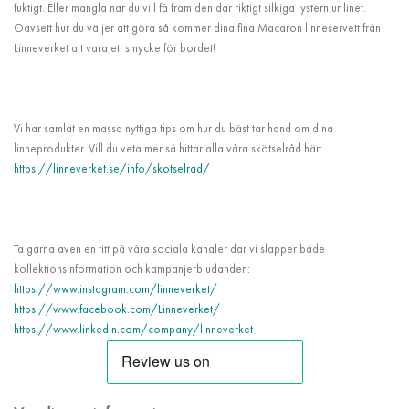
fuktigt. Eller mangla när du vill få fram den där riktigt silkiga lystern ur linet.
Oavsett hur du väljer att göra så kommer dina fina Macaron linneservett från
Linneverket att vara ett smycke för bordet!
Vi har samlat en massa nyttiga tips om hur du bäst tar hand om dina
linneprodukter. Vill du veta mer så hittar alla våra skötselråd här:
https://linneverket.se/info/skotselrad/
Ta gärna även en titt på våra sociala kanaler där vi släpper både
kollektionsinformation och kampanjerbjudanden:
https://www.instagram.com/linneverket/
https://www.facebook.com/Linneverket/
https://www.linkedin.com/company/linneverket