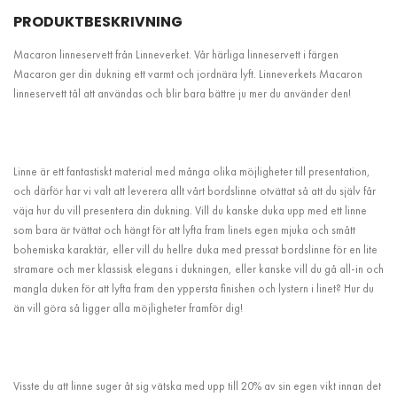
PRODUKTBESKRIVNING
Macaron linneservett från Linneverket. Vår härliga linneservett i färgen
Macaron ger din dukning ett varmt och jordnära lyft. Linneverkets Macaron
linneservett tål att användas och blir bara bättre ju mer du använder den!
Linne är ett fantastiskt material med många olika möjligheter till presentation,
och därför har vi valt att leverera allt vårt bordslinne otvättat så att du själv får
väja hur du vill presentera din dukning. Vill du kanske duka upp med ett linne
som bara är tvättat och hängt för att lyfta fram linets egen mjuka och smått
bohemiska karaktär, eller vill du hellre duka med pressat bordslinne för en lite
stramare och mer klassisk elegans i dukningen, eller kanske vill du gå all-in och
mangla duken för att lyfta fram den yppersta finishen och lystern i linet? Hur du
än vill göra så ligger alla möjligheter framför dig!
Visste du att linne suger åt sig vätska med upp till 20% av sin egen vikt innan det