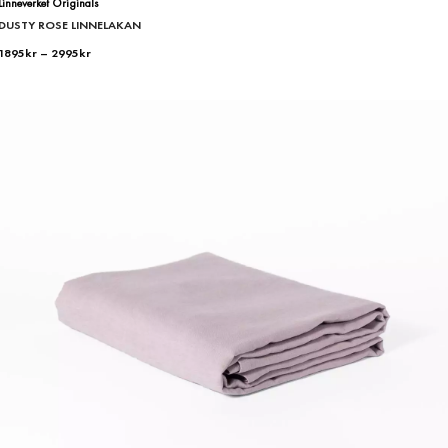
Linneverket Originals
DUSTY ROSE LINNELAKAN
1895
kr
–
2995
kr