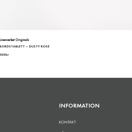
Linenverket Originals
BORDSTABLETT – DUSTY ROSE
155
kr
INFORMATION
KONTAKT