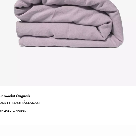
Linneverket Originals
DUSTY ROSE PÅSLAKAN
2345
kr
–
3595
kr