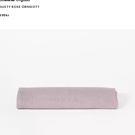
DUSTY ROSE ÖRNGOTT
595
kr