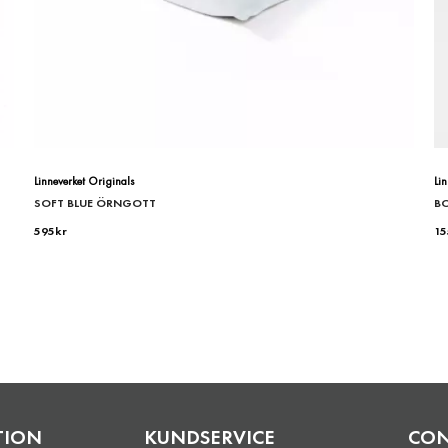
Linneverket Originals
Li
SOFT BLUE ÖRNGOTT
BO
595
kr
15
TION
KUNDSERVICE
CO