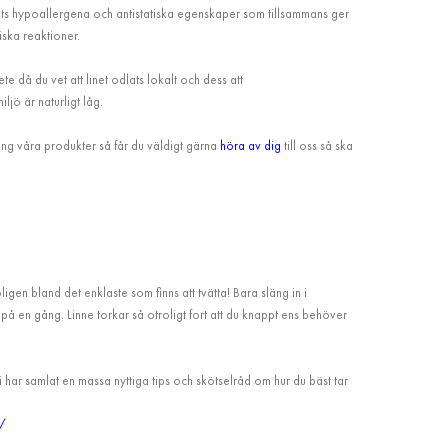
nets hypoallergena och antistatiska egenskaper som tillsammans ger
ska reaktioner.
 då du vet att linet odlats lokalt och dess att
jö är naturligt låg.
ng våra produkter så får du väldigt gärna
höra av dig
till oss så ska
ligen bland det enklaste som finns att tvätta! Bara släng in i
å en gång. Linne torkar så otroligt fort att du knappt ens behöver
vi har samlat en massa nyttiga tips och skötselråd om hur du bäst tar
d/