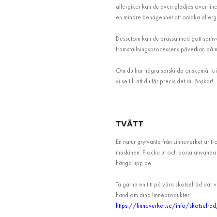
allergiker kan du även glädjas över li
en mindre benägenhet att orsaka allergi
Dessutom kan du brassa med gott samvete
framställningsprocessens påverkan på mil
Om du har några särskilda önskemål kri
vi se till att du får precis det du önskar!
TVÄTT
En natur grytvante från Linneverket är tro
maskinen. Plocka ut och börja använda p
hänga upp de.
Ta gärna en titt på våra skötselråd där 
hand om dina linneprodukter:
https://linneverket.se/info/skotselra