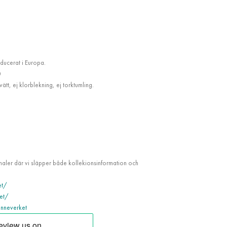
ducerat i Europa.
0
tt, ej klorblekning, ej torktumling.
analer där vi släpper både kollekionsinformation och
et/
et/
nneverket