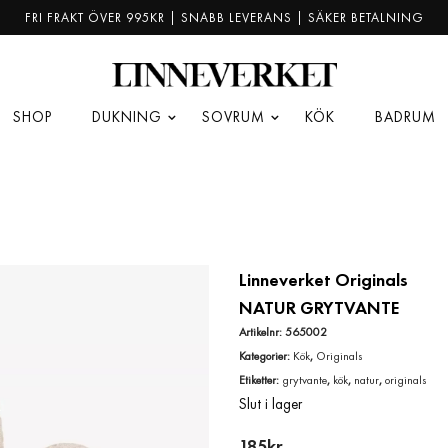
FRI FRAKT ÖVER 995KR | SNABB LEVERANS | SÄKER BETALNING
SHOP
DUKNING
SOVRUM
KÖK
BADRUM
Linneverket Originals
NATUR GRYTVANTE
Artikelnr:
565002
Kategorier:
Kök
,
Originals
Etiketter:
grytvante
,
kök
,
natur
,
originals
Slut i lager
185
kr