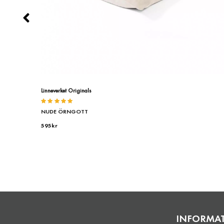
Linneverket Originals
Betygsatt
NUDE ÖRNGOTT
5.00
av
5
595
kr
INFORMA