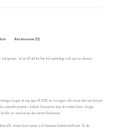
tion
Recensioner (0)
 vid spisen, så se till att ha lite kul samtidigt och njut av denna
måga (suger åt sig upp till 20% av sin egen vikt innan det ens börjar
deles utmärkt partner i köket. Dessutom kan du tvätta linne i höga
 du blir av med även de värsta fläckarna.
kteriellt, stöter bort smuts och hämmar bakterietillväxt. Är du