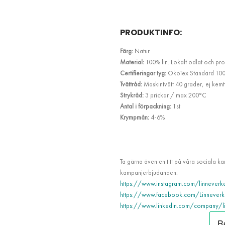
PRODUKTINFO:
Färg:
Natur
Material:
100% lin. Lokalt odlat och pro
Certifieringar tyg:
ÖkoTex Standard 10
Tvättråd:
Maskintvätt 40 grader, ej kemtvä
Strykråd:
3 prickar / max 200°C
Antal i förpackning:
1st
Krympmån:
4-6%
Ta gärna även en titt på våra sociala k
kampanjerbjudanden:
https://www.instagram.com/linneverk
https://www.facebook.com/Linneverk
https://www.linkedin.com/company/li